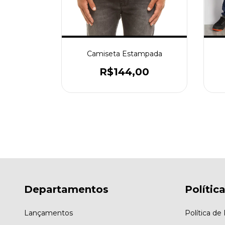
mpada
Camiseta Estampada
00
R$144,00
Departamentos
Polític
Lançamentos
Política d