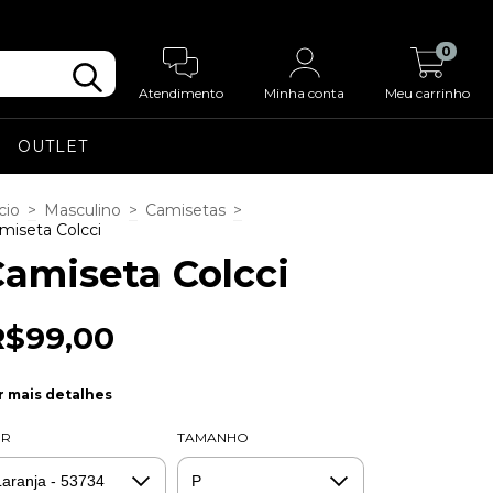
0
Atendimento
Minha conta
Meu carrinho
OUTLET
cio
>
Masculino
>
Camisetas
>
miseta Colcci
amiseta Colcci
R$99,00
r mais detalhes
OR
TAMANHO