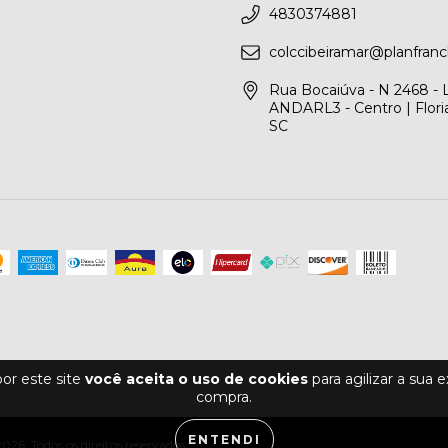
4830374881
colccibeiramar@planfranc
Rua Bocaiúva - N 2468 -
ANDARL3 - Centro | Floria
SC
or este site
você aceita o uso de cookies
para agilizar a sua 
compra.
ENTENDI
26. Todos os direitos reservados.