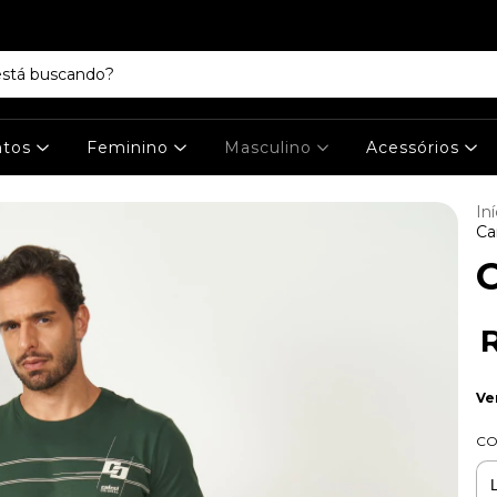
ntos
Feminino
Masculino
Acessórios
Iní
Ca
C
Ve
C