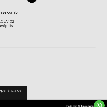
hise.com.br
 LOJA402
nópolis -
experiência de