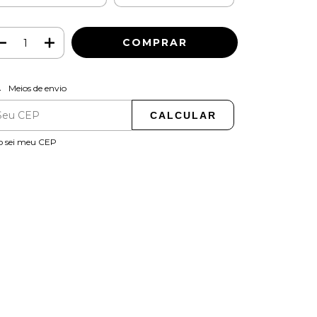
ALTERAR CEP
regas para o CEP:
Meios de envio
CALCULAR
o sei meu CEP