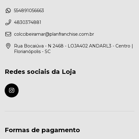
554891056663
4830374881
colccibeiramar@planfranchise.com.br
Rua Bocaiúva - N 2468 - LOJA402 ANDARL3 - Centro |
Florianópolis - SC
Redes sociais da Loja
Formas de pagamento