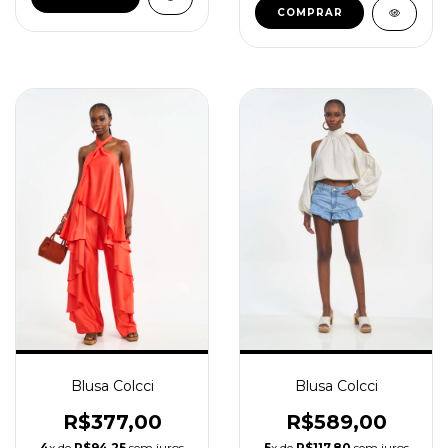
COMPRAR
Blusa Colcci
Blusa Colcci
R$589,00
R$377,00
5
x de
R$117,80
sem juros
4
x de
R$94,25
sem juros