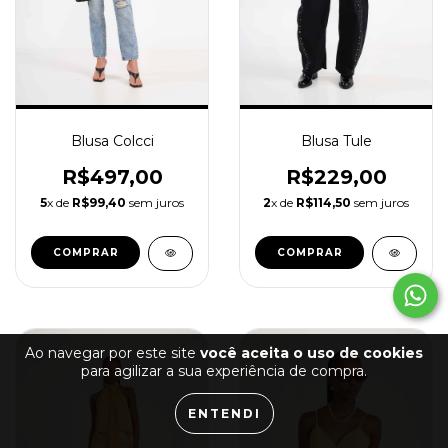
Blusa Colcci
Blusa Tule
R$497,00
R$229,00
5
x de
R$99,40
sem juros
2
x de
R$114,50
sem juros
COMPRAR
COMPRAR
Ao navegar por este site
você aceita o uso de cookies
para agilizar a sua experiência de compra.
ENTENDI