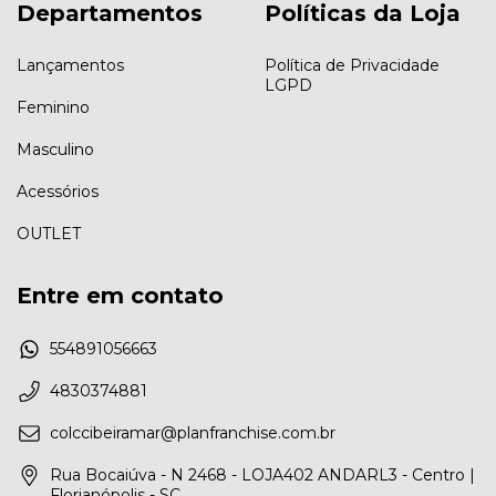
Departamentos
Políticas da Loja
Lançamentos
Política de Privacidade
LGPD
Feminino
Masculino
Acessórios
OUTLET
Entre em contato
554891056663
4830374881
colccibeiramar@planfranchise.com.br
Rua Bocaiúva - N 2468 - LOJA402 ANDARL3 - Centro |
Florianópolis - SC