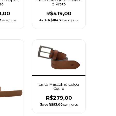
fem Duplo c
Cinto Colcci fem Duplo c
ro
g Preto
9,00
R$419,00
7
sem juros
4
x de
R$104,75
sem juros
Cinto Masculino Colcci
Couro
R$279,00
3
x de
R$93,00
sem juros