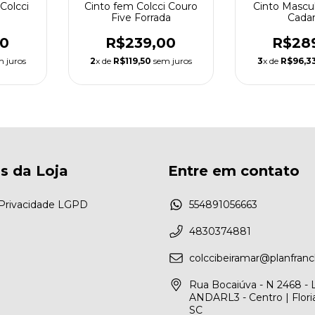
Colcci
Cinto fem Colcci Couro
Cinto Mascul
Five Forrada
Cada
00
R$239,00
R$28
 juros
2
x de
R$119,50
sem juros
3
x de
R$96,3
as da Loja
Entre em contato
e Privacidade LGPD
554891056663
4830374881
colccibeiramar@planfranc
Rua Bocaiúva - N 2468 -
ANDARL3 - Centro | Floria
SC