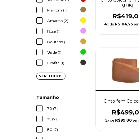
Cinto Colcci fem 
g niq
Marrom (1)
R$419,0
Amarelo (2)
4
x de
R$104,75
sem
Rosa (1)
Dourado (1)
Verde (1)
Grafite (1)
VER TODOS
Tamanho
Cinto fem Colcci
70 (7)
R$499,
75 (7)
5
x de
R$99,80
sem
80 (7)