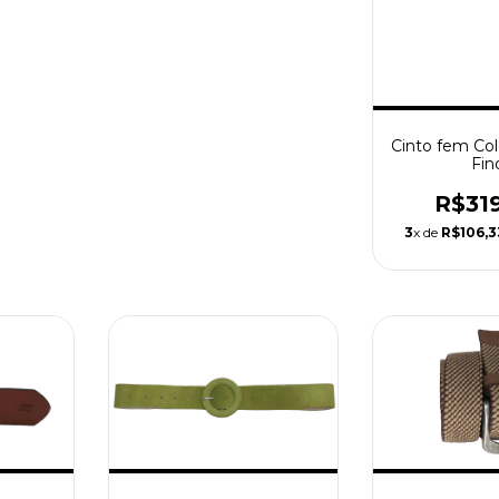
Cinto fem Col
Fin
R$31
3
x de
R$106,3