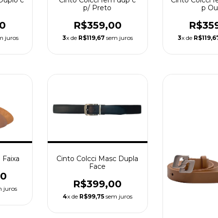
Duplo c
Cinto Colcci fem dup c
Cinto Colcci 
p/ Preto
p Ou
0
R$359,00
R$35
 juros
3
x de
R$119,67
sem juros
3
x de
R$119,6
 Faixa
Cinto Colcci Masc Dupla
Face
00
R$399,00
 juros
4
x de
R$99,75
sem juros