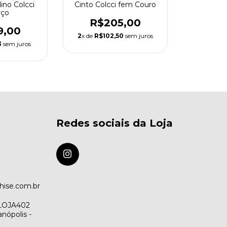
ino Colcci
Cinto Colcci fem Couro
rço
R$205,00
9,00
2
x de
R$102,50
sem juros
3
sem juros
Redes sociais da Loja
hise.com.br
 LOJA402
nópolis -