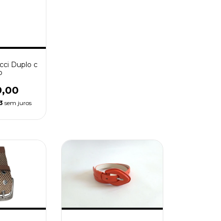
cci Duplo c
o
9,00
3
sem juros