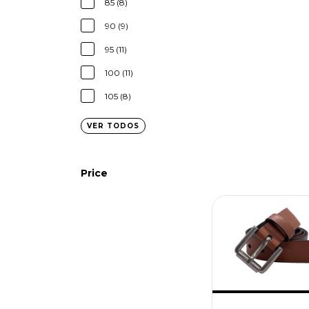
85 (8)
90 (9)
95 (11)
100 (11)
105 (8)
VER TODOS
Price