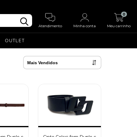
0
Atendimento
Minha conta
Meu carrinho
OUTLET