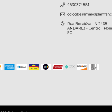
4830374881
colccibeiramar@planfranc
Rua Bocaiúva - N 2468 -
ANDARL3 - Centro | Floria
SC