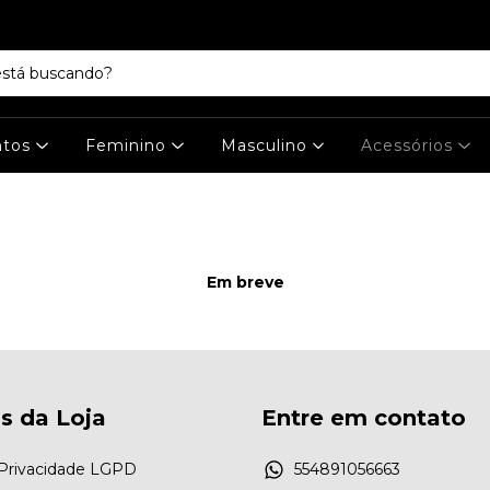
ntos
Feminino
Masculino
Acessórios
Em breve
as da Loja
Entre em contato
e Privacidade LGPD
554891056663