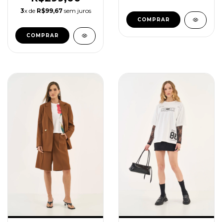
3
x de
R$99,67
sem juros
COMPRAR
COMPRAR