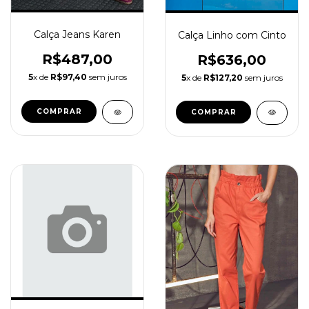
Calça Jeans Karen
Calça Linho com Cinto
R$487,00
R$636,00
5
x de
R$97,40
sem juros
5
x de
R$127,20
sem juros
COMPRAR
COMPRAR