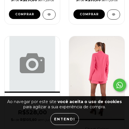
COMPRAR
COMPRAR
Ao navegar por este site
você aceita o uso de cookies
Short Jeans Bruna
para agilizar a sua experiência de compra.
R$528,00
ENTENDI
5
x de
R$105,60
sem juros