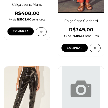
Calça Jeans Manu
R$408,00
4
x de
R$102,00
sem juros
Calça Sarja Clochard
R$349,00
COMPRAR
3
x de
R$116,33
sem juros
COMPRAR