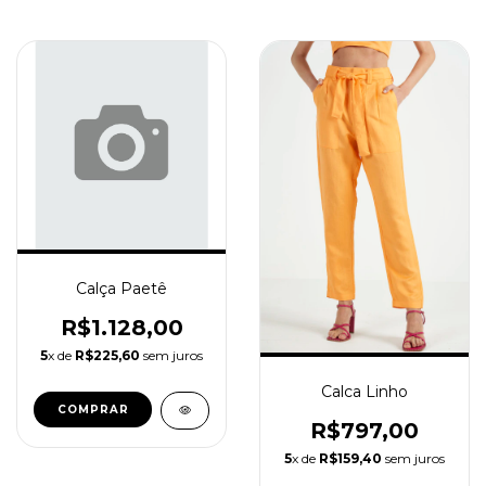
Calça Paetê
R$1.128,00
5
x de
R$225,60
sem juros
Calca Linho
COMPRAR
R$797,00
5
x de
R$159,40
sem juros