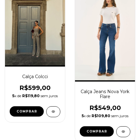
Calça Colcci
R$599,00
Calça Jeans Nova York
5
x de
R$119,80
sem juros
Flare
R$549,00
COMPRAR
5
x de
R$109,80
sem juros
COMPRAR