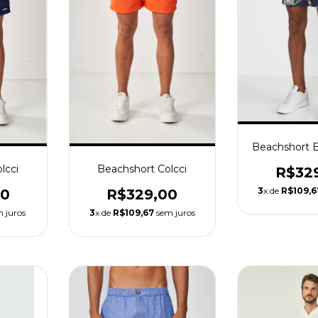
Beachshort 
lcci
Beachshort Colcci
R$32
3
x de
R$109,6
00
R$329,00
 juros
3
x de
R$109,67
sem juros