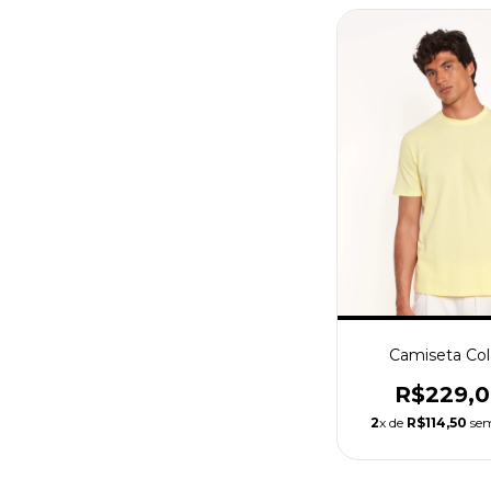
Camiseta Col
R$229,
2
x de
R$114,50
sem