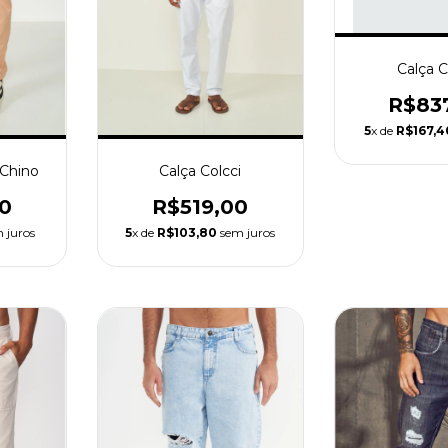
Calça C
R$83
5
x de
R$167,4
Calça Colcci
 Chino
R$519,00
0
5
x de
R$103,80
sem juros
 juros