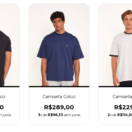
Camiseta
cci
Camiseta Colcci
R$22
00
R$289,00
2
x de
R$114,5
 juros
3
x de
R$96,33
sem juros