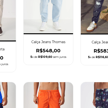
Calça Jeans Thomas
Calça Jea
eta
R$548,00
R$58
5
x de
R$109,60
sem juros
00
5
x de
R$116,6
 juros