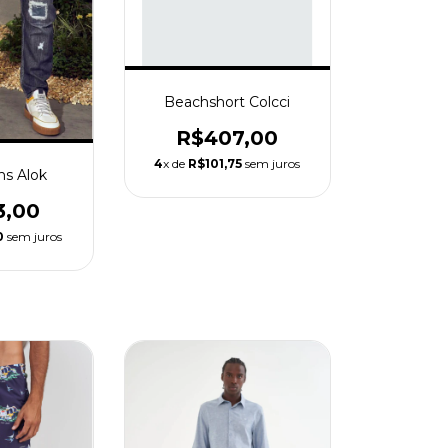
Beachshort Colcci
R$407,00
4
x de
R$101,75
sem juros
ns Alok
3,00
0
sem juros