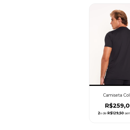
Camiseta Col
R$259,
2
x de
R$129,50
sem