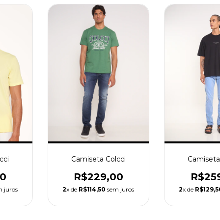
Camiseta Colcci
cci
Camiseta
R$229,00
00
R$25
2
x de
R$114,50
sem juros
 juros
2
x de
R$129,5