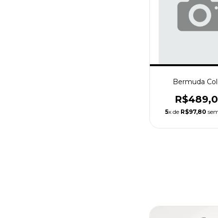
Bermuda Col
R$489,
5
x de
R$97,80
sem