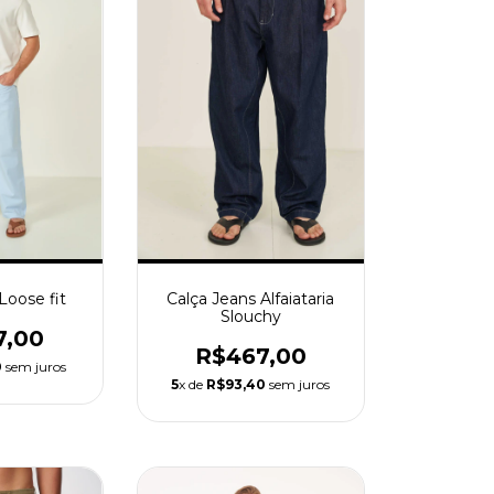
Calça Jeans Alfaiataria
Loose fit
Slouchy
7,00
R$467,00
0
sem juros
5
x de
R$93,40
sem juros