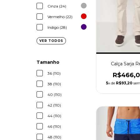
Cinza (24)
Vermelho (22)
Indigo (28)
VER TODOS
Tamanho
Calça Sarja R
36 (110)
R$466,
5
x de
R$93,20
sem
38 (110)
40 (110)
42 (110)
44 (110)
46 (110)
48 (110)