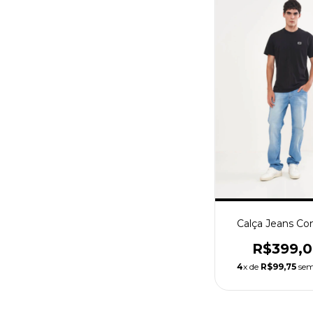
Calça Jeans Co
R$399,
4
x de
R$99,75
sem