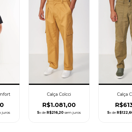
mfort
Calça Colcci
Calça C
00
R$1.081,00
R$61
 juros
5
x de
R$216,20
sem juros
5
x de
R$122,6