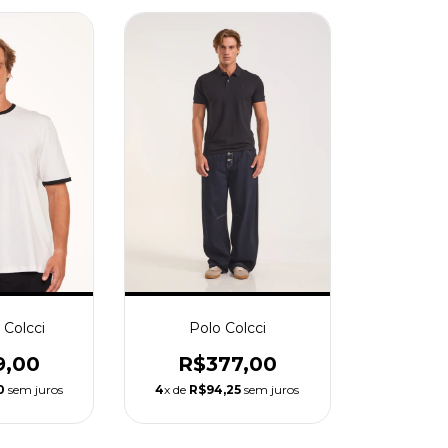
 Colcci
Polo Colcci
9,00
R$377,00
0
sem juros
4
x de
R$94,25
sem juros