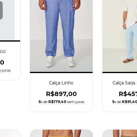
cci
00
 juros
Calça Sarja 
Calça Linho
R$45
R$897,00
5
x de
R$91,4
5
x de
R$179,40
sem juros