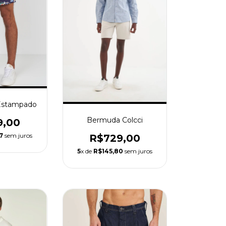
Estampado
Bermuda Colcci
9,00
7
sem juros
R$729,00
5
x de
R$145,80
sem juros