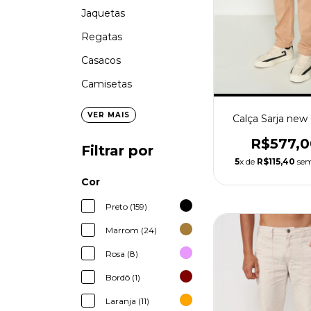
Jaquetas
Regatas
Casacos
Camisetas
VER MAIS
Calça Sarja new
R$577,0
Filtrar por
5
x de
R$115,40
sem
Cor
Preto (159)
Marrom (24)
Rosa (8)
Bordô (1)
Laranja (11)