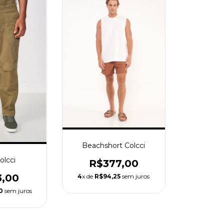
Beachshort Colcci
olcci
R$377,00
3,00
4
x de
R$94,25
sem juros
0
sem juros