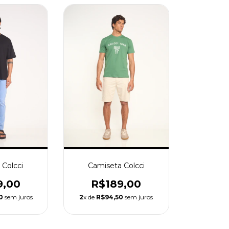
Camiseta Colcci
 Colcci
R$189,00
9,00
2
x de
R$94,50
sem juros
0
sem juros