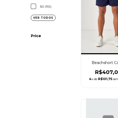
50 (110)
VER TODOS
Price
Beachshort Co
R$407,
4
x de
R$101,75
sem