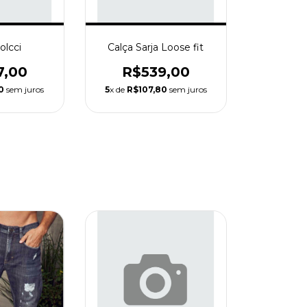
olcci
Calça Sarja Loose fit
7,00
R$539,00
0
sem juros
5
x de
R$107,80
sem juros