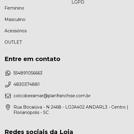
LGPD
Feminino
Masculino
Acessórios
OUTLET
Entre em contato
554891056663
4830374881
colccibeiramar@planfranchise.com.br
Rua Bocaiúva - N 2468 - LOJA402 ANDARL3 - Centro |
Florianópolis - SC
Redes sociais da Loja