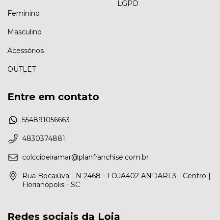
LGPD
Feminino
Masculino
Acessórios
OUTLET
Entre em contato
554891056663
4830374881
colccibeiramar@planfranchise.com.br
Rua Bocaiúva - N 2468 - LOJA402 ANDARL3 - Centro |
Florianópolis - SC
Redes sociais da Loja