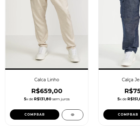
Calca Linho
Calça Je
R$659,00
R$75
5
x de
R$131,80
sem juros
5
x de
R$151
COMPRAR
COMPRAR