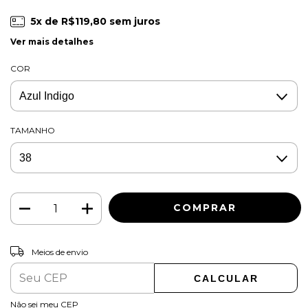
5
x de
R$119,80
sem juros
Ver mais detalhes
COR
TAMANHO
ALTERAR CEP
Entregas para o CEP:
Meios de envio
CALCULAR
Não sei meu CEP