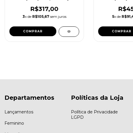
R$317,00
R$45
3
x de
R$105,67
sem juros
5
x de
R$91,
COMPRAR
COMPRAR
Departamentos
Políticas da Loja
Lançamentos
Política de Privacidade
LGPD
Feminino