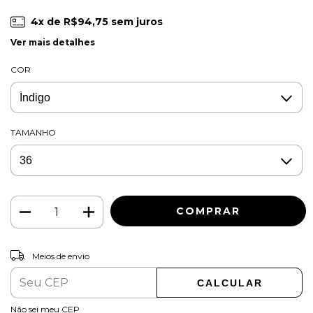
4
x de
R$94,75
sem juros
Ver mais detalhes
COR
TAMANHO
ALTERAR CEP
Entregas para o CEP:
Meios de envio
CALCULAR
Não sei meu CEP